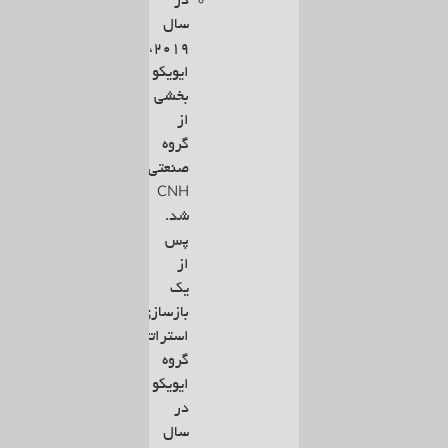
در
سال
۲۰۱۹،
ایویکو
بخشی
از
گروه
صنعتی
CNH
شد.
پس
از
یک
بازسازی
استراتژیک،
گروه
ایویکو
در
سال