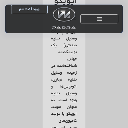
ایویکو
ورود | ثبت نام
معرفی
ایویکو (شرکت
خدمات پس از فروش
وسایل نقلیه
صنعتی) یک
تولیدکننده
جهانی
شناخته‌شده در
زمینه وسایل
نقلیه تجاری،
اتوبوس‌ها و
وسایل نقلیه
ویژه است. به
عنوان نمونه،
ایویکو با تولید
کامیون‌های
سری اس-وی