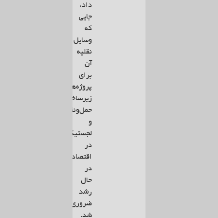
داد،
جایی
که
وسایل
نقلیه
آن
برای
پروژه‌های
زیرساختی،
حمل‌ونقل
و
لجستیک
در
اقتصادهای
در
حال
رشد
ضروری
شد.