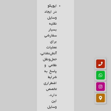
ایویکو
در ایجاد
وسایل
نقلیه
بسیار
سفارشی
برای
عملیات
آتش‌نشانی،
حمل‌ونقل
نظامی و
پاسخ به
شرایط
اضطراری
تخصص
دارد.
این
وسایل