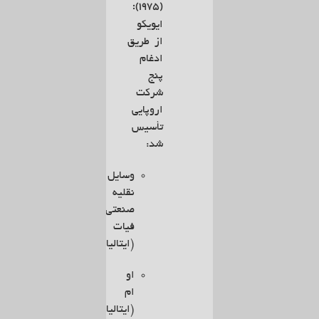
(۱۹۷۵):
ایویکو
از طریق
ادغام
پنج
شرکت
اروپایی
تأسیس
شد:
وسایل
نقلیه
صنعتی
فیات
(ایتالیا)
او
ام
(ایتالیا)