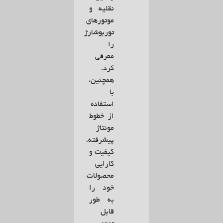
نقلیه و
موتورهای
توربوشارژ
را
معرفی
کرد.
همچنین،
با
استفاده
از خطوط
مونتاژ
پیشرفته،
کیفیت و
کارایی
محصولات
خود را
به طور
قابل