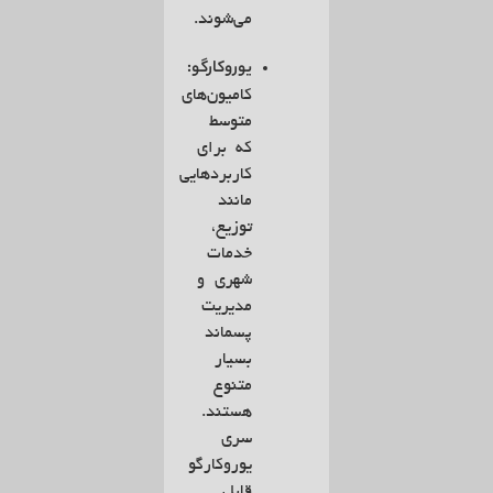
می‌شوند.
یوروکارگو:
کامیون‌های
متوسط
که برای
کاربردهایی
مانند
توزیع،
خدمات
شهری و
مدیریت
پسماند
بسیار
متنوع
هستند.
سری
یوروکارگو
قابل