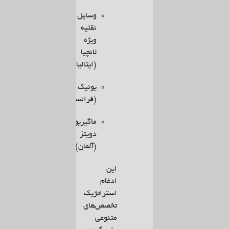
وسایل
نقلیه
ویژه
لانچیا
(ایتالیا)
یونیک
(فرانسه)
ماگیریوس-
دویتز
(آلمان)
این
ادغام
استراتژیک
تخصص‌های
متنوعی