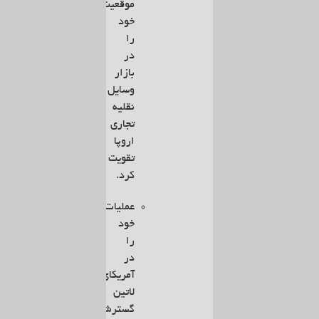
موقعیت
خود
را
در
بازار
وسایل
نقلیه
تجاری
اروپا
تقویت
کرد.
عملیات
خود
را
در
آمریکای
لاتین
گسترش