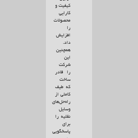
کیفیت و
کارایی
محصولات
را
افزایش
داد.
همچنین
این
شرکت
را قادر
ساخت
که طیف
کاملی از
راه‌حل‌های
وسایل
نقلیه را
برای
پاسخگویی