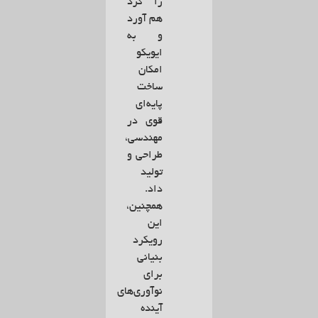
را گرد
هم آورد
و به
ایویکو
امکان
ساخت
پایه‌ای
قوی در
مهندسی،
طراحی و
تولید
داد.
همچنین،
این
رویکرد
بنیانی
برای
نوآوری‌های
آینده