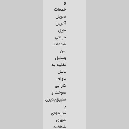
و
خدمات
تحویل
آخرین
مایل
طراحی
شده‌اند.
این
وسایل
نقلیه به
دلیل
دوام،
کارایی
سوخت و
تطبیق‌پذیری
با
محیط‌های
شهری
شناخته