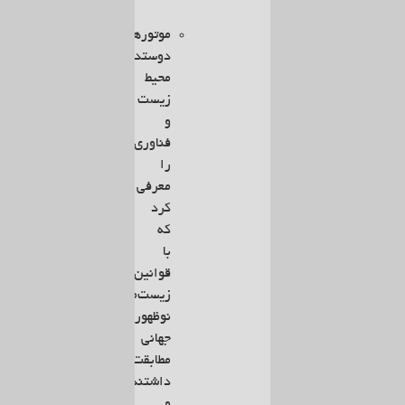
موتورهای
دوستدار
محیط
زیست
و
فناوری‌هایی
را
معرفی
کرد
که
با
قوانین
زیست‌محیطی
نوظهور
جهانی
مطابقت
داشتند
و