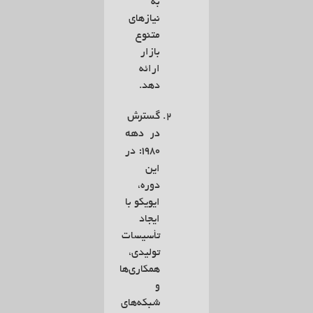
به
نیازهای
متنوع
بازار
ارائه
دهد.
گسترش
در دهه
۱۹۸۰:
در
این
دوره،
ایویکو با
ایجاد
تأسیسات
تولیدی،
همکاری‌ها
و
شبکه‌های