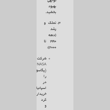
توجهی
بهبود
بخشید.
تملک و
رشد
(دهه
۱۹۹۰ تا
۲۰۰۰):
شرکت
ENASA
(پگاسو)
را
در
اسپانیا
خریداری
کرد
و