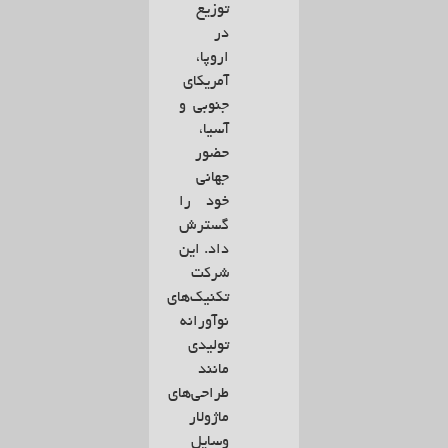
توزیع
در
اروپا،
آمریکای
جنوبی و
آسیا،
حضور
جهانی
خود را
گسترش
داد. این
شرکت
تکنیک‌های
نوآورانه
تولیدی
مانند
طراحی‌های
ماژولار
وسایل